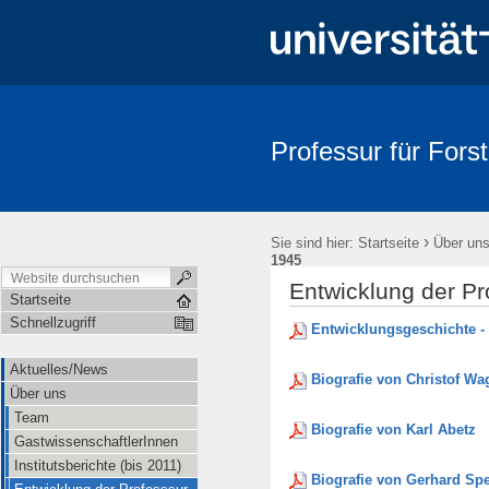
Professur für For
›
Sie sind hier:
Startseite
Über un
1945
Entwicklung der Pr
Startseite
Schnellzugriff
Entwicklungsgeschichte - 
Aktuelles/News
Biografie von Christof Wa
Über uns
Team
Biografie von Karl Abetz
GastwissenschaftlerInnen
Institutsberichte (bis 2011)
Biografie von Gerhard Spe